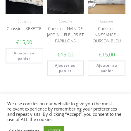
Coussins
Coussins
Coussins
Coussin – KEKETTE
Coussin – NAIN DE
Coussin –
JARDIN – FLEURS ET
NAISSANCE –
PAPILLONS
OURSON BLEU
€
15,00
Ajouter au
€
15,00
€
15,00
panier
Ajouter au
Ajouter au
panier
panier
We use cookies on our website to give you the most
relevant experience by remembering your preferences
Bienvenue sur la boutique en ligne. La
and repeat visits. By clicking “Accept”, you consent to the
Conditions générales
|
Guide des tailles
|
Retours & livraisons
|
livraison en France se fait via un point relais.
use of ALL the cookies.
Copyright © 2022 NAR6SIK | Propulsé par
Bonne visite!
Cookie settings
ACCEPT