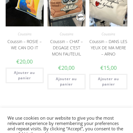
Coussins
Coussins
Coussins
Coussin – ROSIE –
Coussin – CHAT –
Coussin – DANS LES
WE CAN DO IT
DEGAGE C’EST
YEUX DE MA MERE
MON FAUTEUIL
– ARNO
€
20,00
€
20,00
€
15,00
Ajouter au
panier
Ajouter au
Ajouter au
panier
panier
We use cookies on our website to give you the most
relevant experience by remembering your preferences
Bienvenue sur la boutique en ligne. La
and repeat visits. By clicking “Accept”, you consent to the
Conditions générales
|
Guide des tailles
|
Retours & livraisons
|