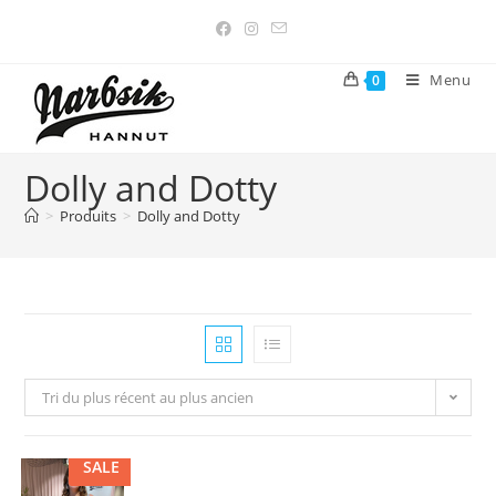
Menu
0
Dolly and Dotty
>
Produits
>
Dolly and Dotty
Tri du plus récent au plus ancien
SALE