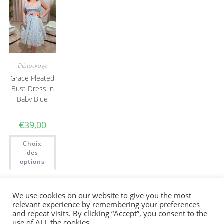
Déstockage
Grace Pleated
Bust Dress in
Baby Blue
€
39,00
Choix
des
options
We use cookies on our website to give you the most
relevant experience by remembering your preferences
Bienvenue sur la boutique en ligne. La
and repeat visits. By clicking “Accept”, you consent to the
livraison en France se fait via un point relais.
use of ALL the cookies.