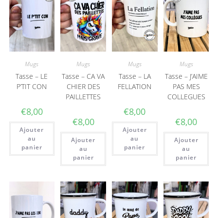
Mugs
Mugs
Mugs
Mugs
Tasse – LE
Tasse – CA VA
Tasse – LA
Tasse – J’AIME
P’TIT CON
CHIER DES
FELLATION
PAS MES
PAILLETTES
COLLEGUES
€
8,00
€
8,00
€
8,00
€
8,00
Ajouter
Ajouter
au
au
Ajouter
Ajouter
panier
panier
au
au
panier
panier