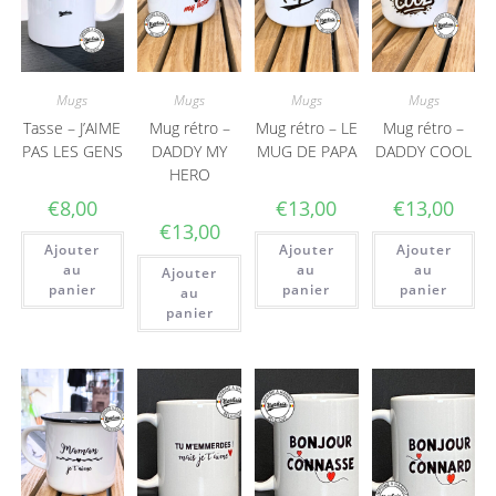
Mugs
Mugs
Mugs
Mugs
Tasse – J’AIME
Mug rétro –
Mug rétro – LE
Mug rétro –
PAS LES GENS
DADDY MY
MUG DE PAPA
DADDY COOL
HERO
€
8,00
€
13,00
€
13,00
€
13,00
Ajouter
Ajouter
Ajouter
au
au
au
Ajouter
panier
panier
panier
au
panier