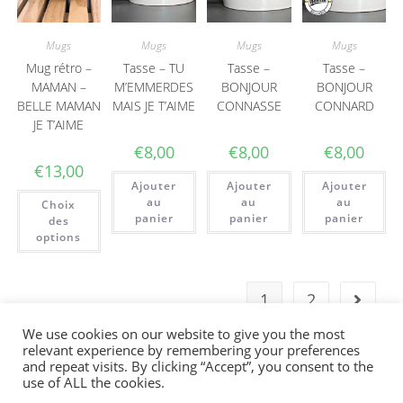
Mugs
Mugs
Mugs
Mugs
Mug rétro –
Tasse – TU
Tasse –
Tasse –
MAMAN –
M’EMMERDES
BONJOUR
BONJOUR
BELLE MAMAN
MAIS JE T’AIME
CONNASSE
CONNARD
JE T’AIME
€
8,00
€
8,00
€
8,00
€
13,00
Ajouter
Ajouter
Ajouter
au
au
au
Choix
panier
panier
panier
des
options
1
2
We use cookies on our website to give you the most
relevant experience by remembering your preferences
Bienvenue sur la boutique en ligne. La
and repeat visits. By clicking “Accept”, you consent to the
livraison en France se fait via un point relais.
use of ALL the cookies.