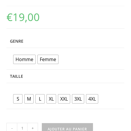
€
19,00
GENRE
Homme
Femme
TAILLE
S
M
L
XL
XXL
3XL
4XL
-
+
AJOUTER AU PANIER