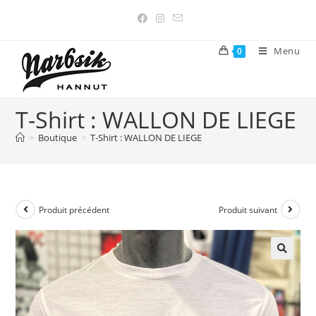
Menu
0
T-Shirt : WALLON DE LIEGE
>
Boutique
>
T-Shirt : WALLON DE LIEGE
Produit précédent
Produit suivant