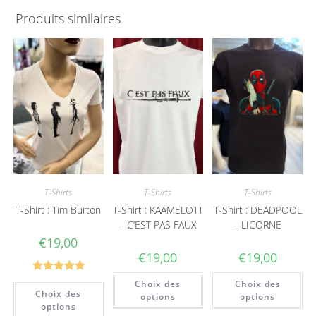
Produits similaires
T-Shirts
T-Shirts
T-Shirts
T-Shirt : Tim Burton
T-Shirt : KAAMELOTT
T-Shirt : DEADPOOL
– C’EST PAS FAUX
– LICORNE
€
19,00
€
19,00
€
19,00
Note
5.00
Choix des
Choix des
Choix des
sur 5
options
options
options