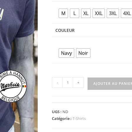
M
L
XL
XXL
3XL
4XL
COULEUR
Navy
Noir
-
+
AJOUTER AU PANIE
UGS :
ND
Catégorie :
T-Shirts