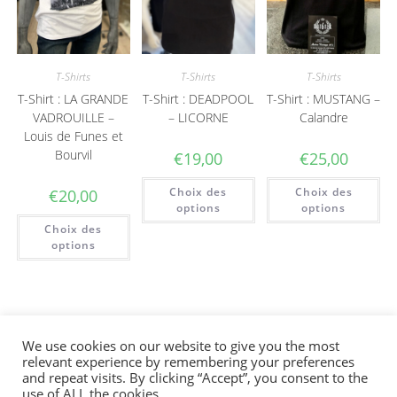
T-Shirts
T-Shirts
T-Shirts
T-Shirt : LA GRANDE
T-Shirt : DEADPOOL
T-Shirt : MUSTANG –
VADROUILLE –
– LICORNE
Calandre
Louis de Funes et
Bourvil
€
19,00
€
25,00
Choix des
Choix des
€
20,00
options
options
Choix des
options
We use cookies on our website to give you the most
relevant experience by remembering your preferences
Bienvenue sur la boutique en ligne. La
and repeat visits. By clicking “Accept”, you consent to the
Conditions générales
|
Guide des tailles
|
Retours & livraisons
|
livraison en France se fait via un point relais.
use of ALL the cookies.