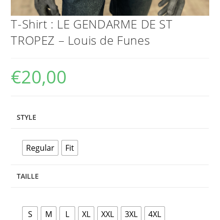
T-Shirt : LE GENDARME DE ST
TROPEZ – Louis de Funes
€
20,00
STYLE
Regular
Fit
TAILLE
S
M
L
XL
XXL
3XL
4XL