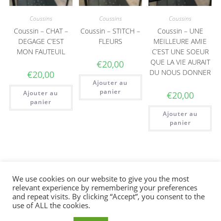
Coussins
Coussins
Coussins
Coussin – CHAT –
Coussin – STITCH –
Coussin – UNE
DEGAGE C’EST
FLEURS
MEILLEURE AMIE
MON FAUTEUIL
C’EST UNE SOEUR
QUE LA VIE AURAIT
€
20,00
DU NOUS DONNER
€
20,00
Ajouter au
panier
Ajouter au
€
20,00
panier
Ajouter au
panier
We use cookies on our website to give you the most
relevant experience by remembering your preferences
Bienvenue sur la boutique en ligne. La
and repeat visits. By clicking “Accept”, you consent to the
Conditions générales
|
Guide des tailles
|
Retours & livraisons
|
livraison en France se fait via un point relais.
use of ALL the cookies.
Copyright © 2022 NAR6SIK | Propulsé par
Bonne visite!