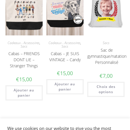
Cadeaux - Accessoires
,
Cadeaux - Accessoires
,
Sacs
Sacs
Sacs
Sac de
Cabas – FRIENDS
Cabas – JE SUIS
gymnastique/natation
DONT LIE –
VINTAGE – Candy
Personnalisé
Stranger Things
€
15,00
€
7,00
€
15,00
Ajouter au
Choix des
panier
Ajouter au
options
panier
We use cookies on our website to give you the most